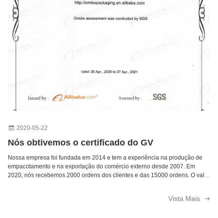
A caixa de papel cosmética 250gsm de CMYK revestiu o empacotamento dos produtos de composição da placa branca
Caixa de embalagem impressa feito a mão da joia da caixa de papel da joia com luvas
Presente verde da joia dos homens das caixas de presente da joia do cartão que empacota para brincos
Caixa de presente de abertura do estilo da gaveta da caixa de papel da joia dois para anéis/colares
Personalize caixas de presente do papel de embalagem Do bolo da caixa de papel 300gsm do pacote da impressão
A caixa de papel reciclada do pacote personaliza a caixa de papel rígida dos doces da impressão do cartão
2020-05-22
Nós obtivemos o certificado do GV
Nossa empresa foi fundada em 2014 e tem a experiência na produção de
empacotamento e na exportação do comércio externo desde 2007. Em
2020, nós recebemos 2000 ordens dos clientes e das 15000 ordens. O valor
da saída anual excede USD 3000000 Nós fomos o fornecedor superior do
ouro 10 de produtos do ...
Vista Mais