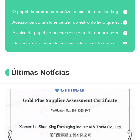
O papel de embrulho reusável encaixota o estilo da gaveta, caixa de presente amigável de Eco da joia
Acessórios do telefone celular do estilo do livro que empacotam para o telefone esperto Recharger
A caixa de papel do pacote resistente da quebra personaliza Brown/tampa branca e a caixa baixa
Os sacos reciclados do presente do papel de embalagem Personalizaram sacos metálicos dos doces da folha com corda
O presente reciclado Natal ensaca grandes sacos do aniversário do partido do saco de papel de compra
Sacos de papel brancos impressos amigáveis de Eco, mini sacos do presente para a compra do negócio
o presente reciclado 250gsm ensaca os grandes sacos de papel brancos personalizados biodegradáveis
Últimas Notícias
210gsm imprimiu os sacos de papel brancos reciclados CMYK dos sacos de papel ou a cor de Pantone
Sacos de papel brancos feitos sob encomenda 200gsm do casamento dobrável que envernizam a manipulação da superfície
Caixa de presente cosmética de papel de empacotamento cosmética do cartão duro com luvas
O cosmético vazio do estilo do livro encaixota o cartão preto com fechamento magnético
Caixa de presente branca cosmética dobrável da composição do cartão da caixa de papel com inserção de papel
Empacotamento cosmético pequeno dos recipientes da caixa biodegradável da composição do cartão