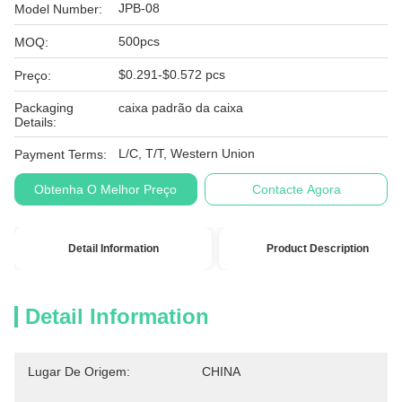
JPB-08
Model Number:
500pcs
MOQ:
$0.291-$0.572 pcs
Preço:
Packaging
caixa padrão da caixa
Details:
L/C, T/T, Western Union
Payment Terms:
Obtenha O Melhor Preço
Contacte Agora
Detail Information
Product Description
Detail Information
Lugar De Origem:
CHINA