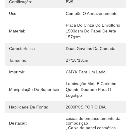
Certificação:
BV9
Uso:
Compõe O Armazenamento
Placa Do Cinza Do Envoltório 
Material:
1500gsm Do Papel De Arte 
157gsm
Característica:
Duas Gavetas Da Camada
Tamanho:
27*18*13cm
Imprimir:
CMYK Para Um Lado
Laminação Matt E Carimbo 
Manipulação De Superfície:
Quente Dourado Para O 
Logotipo
Habilidade Da Fonte:
2000PCS POR O DIA
caixas de empacotamento da 
Destacar:
composição
, 
Caixa de papel cosmética