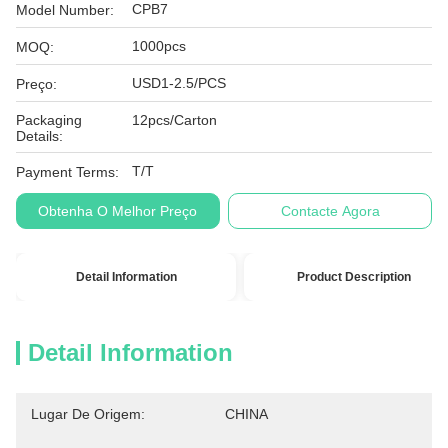
CPB7
Model Number:
1000pcs
MOQ:
USD1-2.5/PCS
Preço:
Packaging
12pcs/Carton
Details:
T/T
Payment Terms:
Obtenha O Melhor Preço
Contacte Agora
Detail Information
Product Description
Detail Information
Lugar De Origem:
CHINA